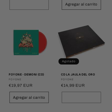
Agotado
Agregar al carrito
Agotado
FOYONE - DEMONI (CD)
CD LA JAULA DEL ORO
Proveedor:
FOYONE
Proveedor:
FOYONE
Precio
€19,97 EUR
Precio
€14,99 EUR
habitual
habitual
Agregar al carrito
Agotado