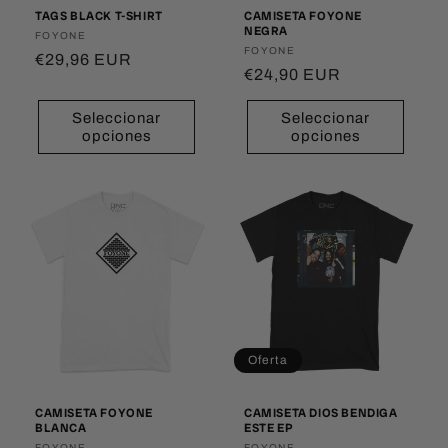
TAGS BLACK T-SHIRT
CAMISETA FOYONE
NEGRA
Proveedor:
FOYONE
Proveedor:
FOYONE
Precio
€29,96 EUR
Precio
€24,90 EUR
habitual
habitual
Seleccionar
Seleccionar
opciones
opciones
Oferta
CAMISETA FOYONE
CAMISETA DIOS BENDIGA
BLANCA
ESTE EP
FOYONE
FOYONE