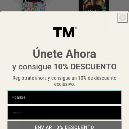
CAMISETA GRAFFITI
CAMISETA RSC MARKET
Proveedor:
FOYONE
Proveedor:
FOYONE
Únete Ahora
Precio
€29,90 EUR
Precio
€29,90 EUR
habitual
habitual
y consigue
10%
DESCUENTO
Seleccionar
Seleccionar
opciones
opciones
Regístrate ahora y consigue un 10% de descuento
exclusivo.
ENVIAR 10% DESCUENTO