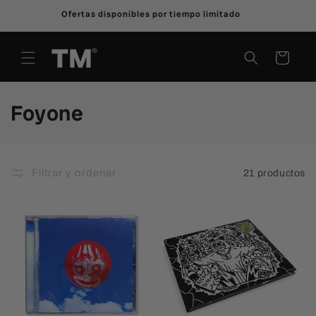
Ir
Ofertas disponibles por tiempo limitado
directamente
al contenido
Carrito
C
Foyone
o
l
Filtrar y ordenar
21 productos
e
c
c
i
ó