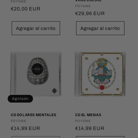
Vinilo COLOR)
Proveedor:
FOYONE
Proveedor:
FOYONE
Precio
€20,00 EUR
Precio
€29,96 EUR
habitual
habitual
Agregar al carrito
Agregar al carrito
Agotado
CD DOLARES MENTALES
CD EL MESIAS
Proveedor:
FOYONE
Proveedor:
FOYONE
Precio
€14,99 EUR
Precio
€14,99 EUR
habitual
habitual