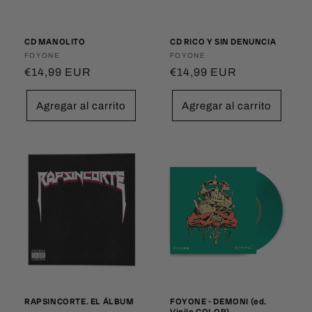
n
:
CD MANOLITO
CD RICO Y SIN DENUNCIA
Proveedor:
FOYONE
Proveedor:
FOYONE
Precio
€14,99 EUR
Precio
€14,99 EUR
habitual
habitual
Agregar al carrito
Agregar al carrito
RAPSINCORTE. EL ÁLBUM
FOYONE - DEMONI (ed.