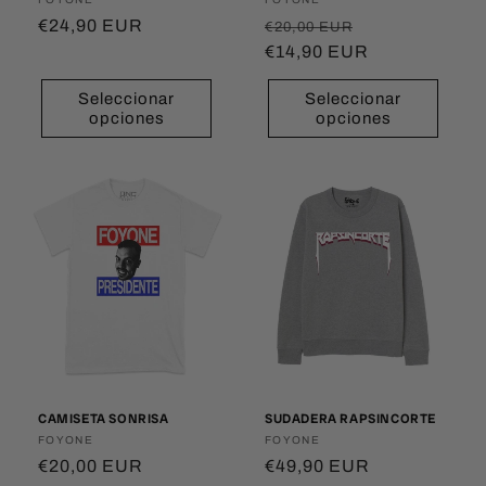
Proveedor:
Proveedor:
Precio
€24,90 EUR
Precio
Precio
€20,00 EUR
habitual
habitual
€14,90 EUR
de
oferta
Seleccionar
Seleccionar
opciones
opciones
CAMISETA SONRISA
SUDADERA RAPSINCORTE
Proveedor:
FOYONE
Proveedor:
FOYONE
Precio
€20,00 EUR
Precio
€49,90 EUR