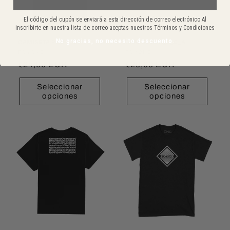
El código del cupón se enviará a esta dirección de correo electrónico Al
inscribirte en nuestra lista de correo aceptas nuestros Términos y Condiciones
No gracias, no necesito descuento.
CAMISETA RSC TAG
CAMISETA P_L_C_A
Proveedor:
FOYONE
Proveedor:
FOYONE
Precio
€24,90 EUR
Precio
€20,00 EUR
habitual
habitual
Seleccionar
Seleccionar
opciones
opciones