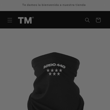
Ir
Ofertas disponibles por tiempo limitado
directamente
al contenido
Carrito
Ir
directamente
a la
información
del producto