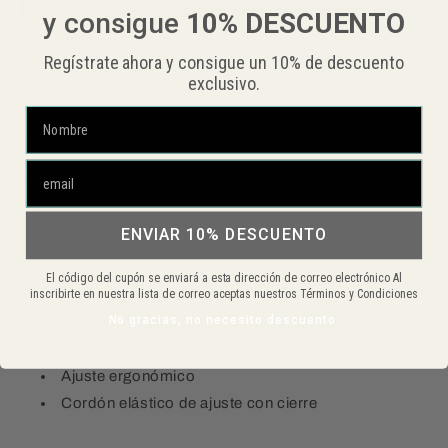
DE
DE
y consigue
10%
DESCUENTO
CUELLO
CUELLO
BORDADA
BORDADA
Regístrate ahora y consigue un 10% de descuento
ARDO440
ARDO440
exclusivo.
Merchandising oficial de ARDO 440 & SAW RULES
Bordada
85% Poliéster/15% Elastano
ENVIAR 10% DESCUENTO
Material ligero, resistente al viento y de secado
rápido
El código del cupón se enviará a esta dirección de correo electrónico Al
Tejido Softshell transpirable
inscribirte en nuestra lista de correo aceptas nuestros Términos y Condiciones
No gracias, no necesito descuento.
Costuras planas para mayor comodidad
Diseño moldeado
Ajuste ergonómico
Cordón elástico de ajuste con cierre